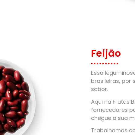
Feijão
Essa leguminos
brasileiras, por 
sabor.
Aqui na Frutas 
fornecedores pa
chegue a sua m
Trabalhamos com