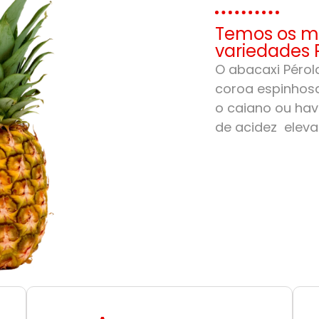
Temos os me
variedades 
O abacaxi Pérola
coroa espinhosa
o caiano ou hav
de acidez eleva