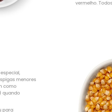
vermelho. Todo
especial,
 espigas menores
em como
r) quando
u para