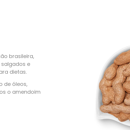
o brasileira,
, salgados e
ra dietas.
 de óleos,
amos o amendoim