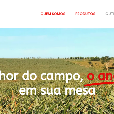
QUEM SOMOS
PRODUTOS
OUT
hor do campo,
o an
em sua mesa