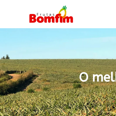
O mel