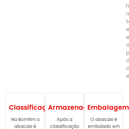
e
Classificação
Armazenagem
Embalagem
Na Bomfim o
Após a
O abacaxi é
abacaxi é
classificação
embalado em