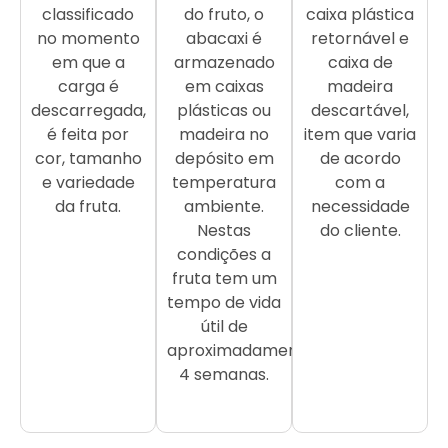
classificado
do fruto, o
caixa plástica
no momento
abacaxi é
retornável e
em que a
armazenado
caixa de
carga é
em caixas
madeira
descarregada,
plásticas ou
descartável,
é feita por
madeira no
item que varia
cor, tamanho
depósito em
de acordo
e variedade
temperatura
com a
da fruta.
ambiente.
necessidade
Nestas
do cliente.
condições a
fruta tem um
tempo de vida
útil de
aproximadamente
4 semanas.