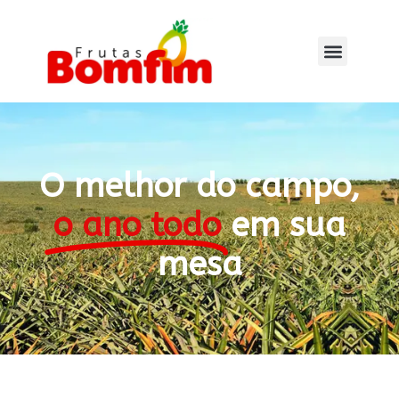
O melhor do campo,
o ano todo
em sua
mesa