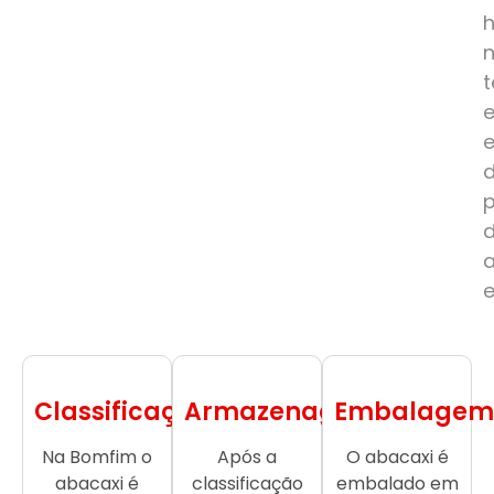
e
Classificação
Armazenagem
Embalagem
Na Bomfim o
Após a
O abacaxi é
abacaxi é
classificação
embalado em