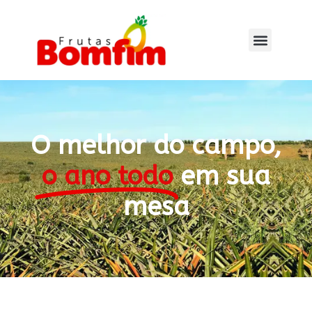
O melhor do campo,
o ano todo
em sua
mesa