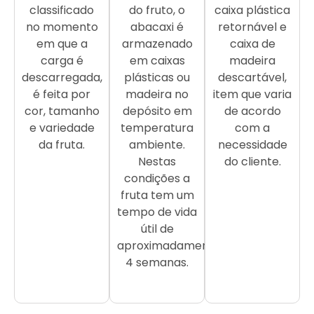
classificado
do fruto, o
caixa plástica
no momento
abacaxi é
retornável e
em que a
armazenado
caixa de
carga é
em caixas
madeira
descarregada,
plásticas ou
descartável,
é feita por
madeira no
item que varia
cor, tamanho
depósito em
de acordo
e variedade
temperatura
com a
da fruta.
ambiente.
necessidade
Nestas
do cliente.
condições a
fruta tem um
tempo de vida
útil de
aproximadamente
4 semanas.