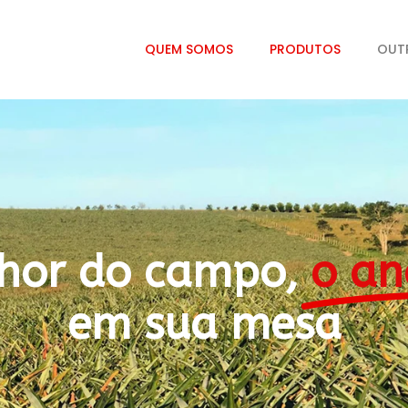
QUEM SOMOS
PRODUTOS
OUT
hor do campo,
o an
em sua mesa