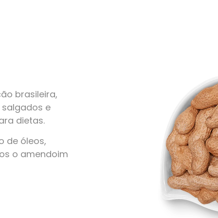
o brasileira,
, salgados e
ra dietas.
 de óleos,
amos o amendoim