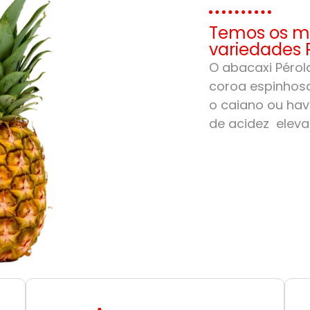
Temos os me
variedades 
O abacaxi Pérola
coroa espinhosa
o caiano ou hav
de acidez eleva