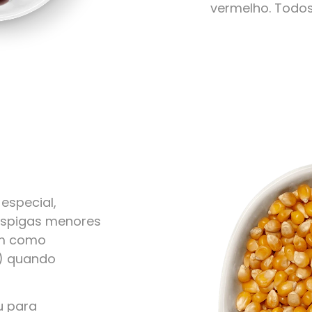
vermelho. Todo
especial,
 espigas menores
em como
r) quando
u para