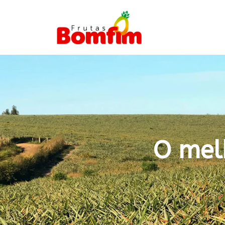
O mel