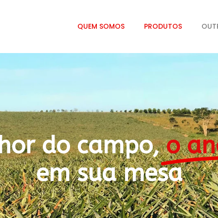
QUEM SOMOS
PRODUTOS
OUT
hor do campo,
o an
em sua mesa