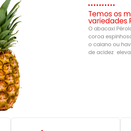
Temos os me
variedades 
O abacaxi Pérola
coroa espinhosa
o caiano ou hav
de acidez eleva