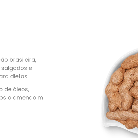
o brasileira,
, salgados e
ra dietas.
 de óleos,
amos o amendoim