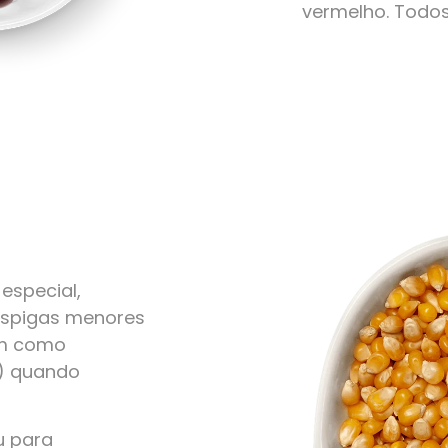
vermelho. Todo
especial,
 espigas menores
em como
r) quando
u para