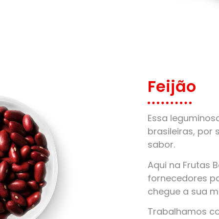
Feijão
Essa leguminos
brasileiras, por 
sabor.
Aqui na Frutas 
fornecedores pa
chegue a sua m
Trabalhamos com