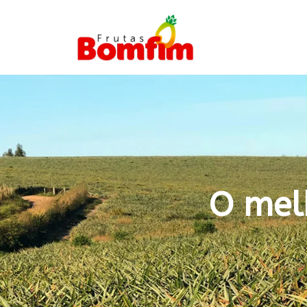
O mel