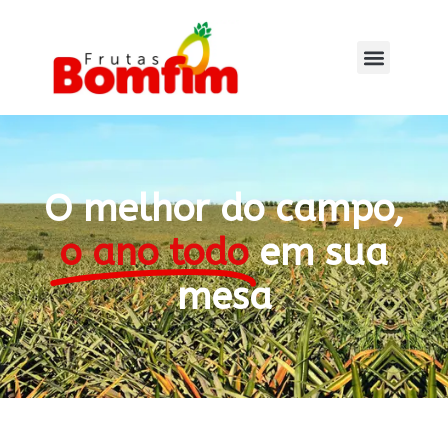
O melhor do campo,
o ano todo
em sua
mesa