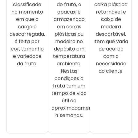
classificado
do fruto, o
caixa plástica
no momento
abacaxi é
retornável e
em que a
armazenado
caixa de
carga é
em caixas
madeira
descarregada,
plásticas ou
descartável,
é feita por
madeira no
item que varia
cor, tamanho
depósito em
de acordo
e variedade
temperatura
com a
da fruta.
ambiente.
necessidade
Nestas
do cliente.
condições a
fruta tem um
tempo de vida
útil de
aproximadamente
4 semanas.