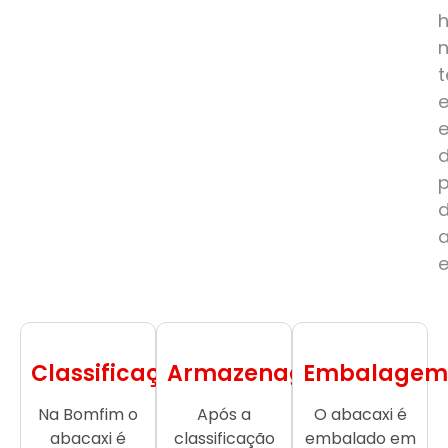
e
Classificação
Armazenagem
Embalagem
Na Bomfim o
Após a
O abacaxi é
abacaxi é
classificação
embalado em