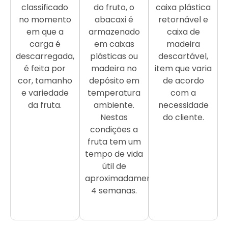
classificado
do fruto, o
caixa plástica
no momento
abacaxi é
retornável e
em que a
armazenado
caixa de
carga é
em caixas
madeira
descarregada,
plásticas ou
descartável,
é feita por
madeira no
item que varia
cor, tamanho
depósito em
de acordo
e variedade
temperatura
com a
da fruta.
ambiente.
necessidade
Nestas
do cliente.
condições a
fruta tem um
tempo de vida
útil de
aproximadamente
4 semanas.