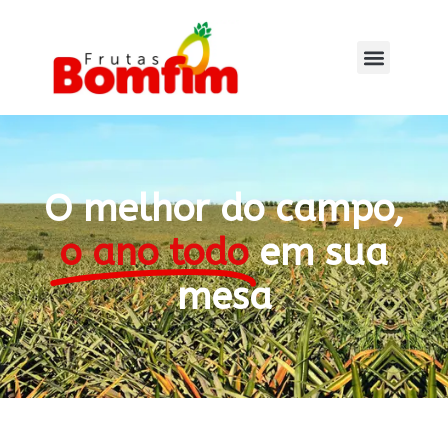
O melhor do campo,
o ano todo
em sua
mesa