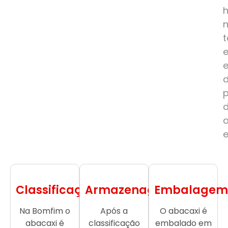
e
Classificação
Armazenagem
Embalagem
Na Bomfim o
Após a
O abacaxi é
abacaxi é
classificação
embalado em