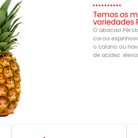
Temos os me
variedades 
O abacaxi Pérola
coroa espinhosa
o caiano ou hav
de acidez eleva