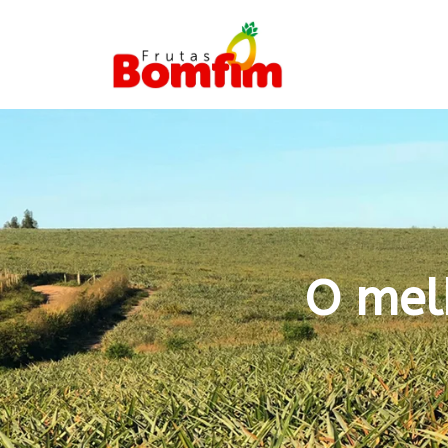
O mel