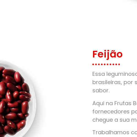
Feijão
Essa leguminos
brasileiras, por 
sabor.
Aqui na Frutas 
fornecedores pa
chegue a sua m
Trabalhamos com