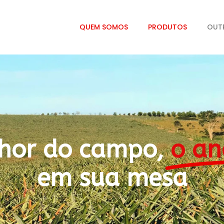
QUEM SOMOS
PRODUTOS
OUT
hor do campo,
o an
em sua mesa