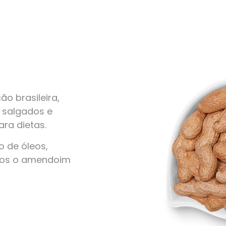
o brasileira,
, salgados e
ra dietas.
 de óleos,
amos o amendoim