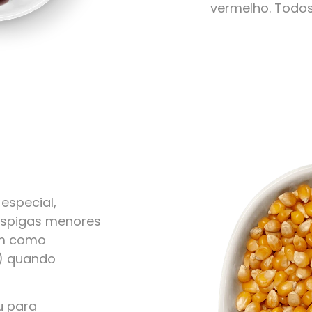
vermelho. Todo
especial,
 espigas menores
em como
r) quando
u para