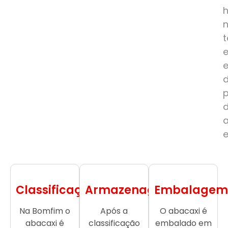
e
Classificação
Armazenagem
Embalagem
Na Bomfim o
Após a
O abacaxi é
abacaxi é
classificação
embalado em