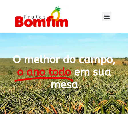
O melhor do campo,
o ano todo
em sua
mesa