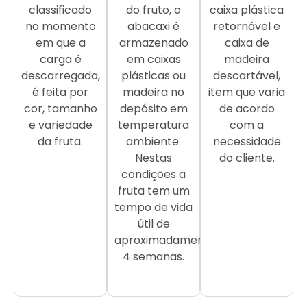
classificado
do fruto, o
caixa plástica
no momento
abacaxi é
retornável e
em que a
armazenado
caixa de
carga é
em caixas
madeira
descarregada,
plásticas ou
descartável,
é feita por
madeira no
item que varia
cor, tamanho
depósito em
de acordo
e variedade
temperatura
com a
da fruta.
ambiente.
necessidade
Nestas
do cliente.
condições a
fruta tem um
tempo de vida
útil de
aproximadamente
4 semanas.