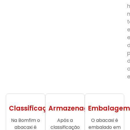
e
Classificação
Armazenagem
Embalagem
Na Bomfim o
Após a
O abacaxi é
abacaxi é
classificação
embalado em