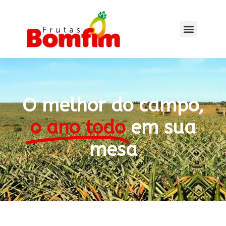
O melhor do campo,
o ano todo
em sua
mesa