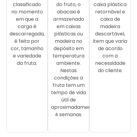
classificado
do fruto, o
caixa plástica
no momento
abacaxi é
retornável e
em que a
armazenado
caixa de
carga é
em caixas
madeira
descarregada,
plásticas ou
descartável,
é feita por
madeira no
item que varia
cor, tamanho
depósito em
de acordo
e variedade
temperatura
com a
da fruta.
ambiente.
necessidade
Nestas
do cliente.
condições a
fruta tem um
tempo de vida
útil de
aproximadamente
4 semanas.