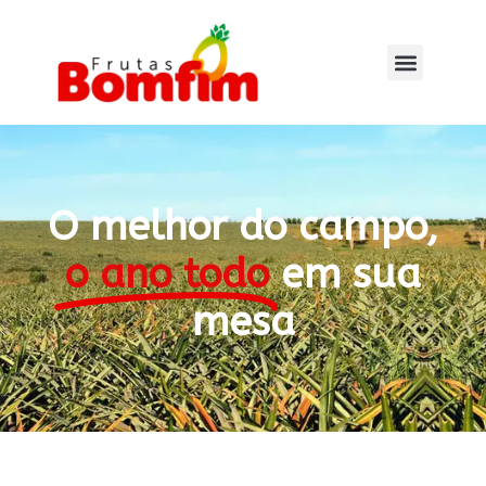
O melhor do campo,
o ano todo
em sua
mesa