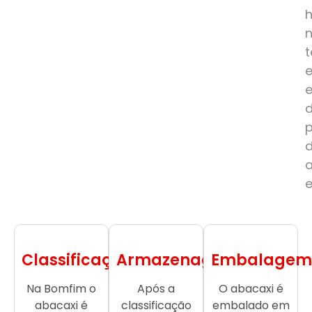
e
Classificação
Armazenagem
Embalagem
Na Bomfim o
Após a
O abacaxi é
abacaxi é
classificação
embalado em