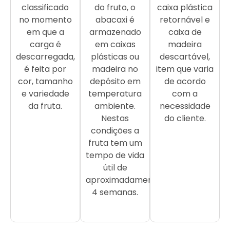
classificado
do fruto, o
caixa plástica
no momento
abacaxi é
retornável e
em que a
armazenado
caixa de
carga é
em caixas
madeira
descarregada,
plásticas ou
descartável,
é feita por
madeira no
item que varia
cor, tamanho
depósito em
de acordo
e variedade
temperatura
com a
da fruta.
ambiente.
necessidade
Nestas
do cliente.
condições a
fruta tem um
tempo de vida
útil de
aproximadamente
4 semanas.