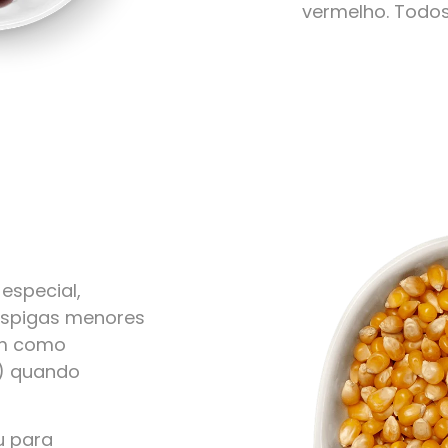
vermelho. Todo
especial,
 espigas menores
em como
r) quando
u para