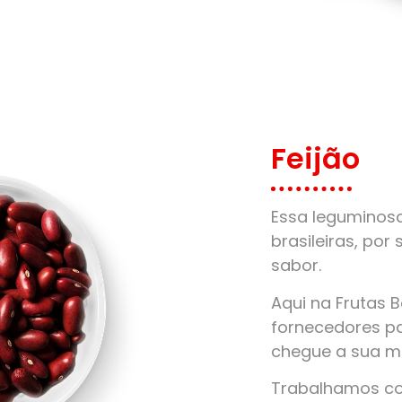
Feijão
Essa leguminos
brasileiras, por 
sabor.
Aqui na Frutas 
fornecedores pa
chegue a sua m
Trabalhamos com