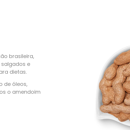
o brasileira,
, salgados e
ra dietas.
 de óleos,
amos o amendoim