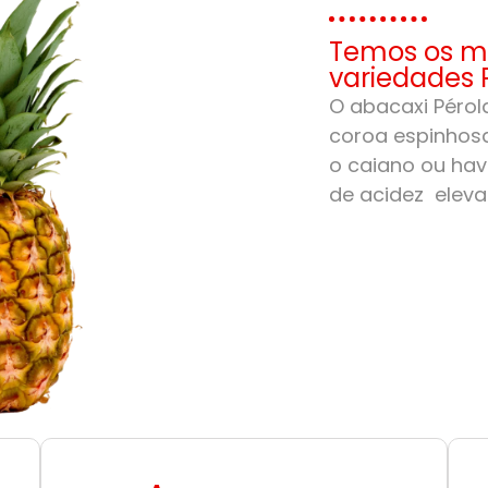
Temos os me
variedades 
O abacaxi Pérola
coroa espinhosa
o caiano ou hav
de acidez eleva