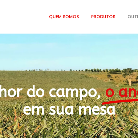
QUEM SOMOS
PRODUTOS
OUT
hor do campo,
o an
em sua mesa