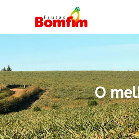
O mel