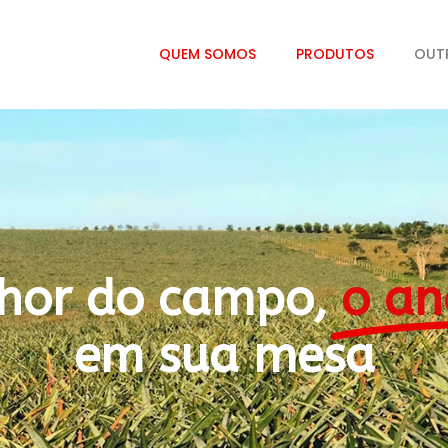
QUEM SOMOS
PRODUTOS
OUT
hor do campo,
o an
em sua mesa