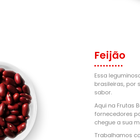
Feijão
Essa leguminos
brasileiras, por 
sabor.
Aqui na Frutas 
fornecedores pa
chegue a sua m
Trabalhamos com