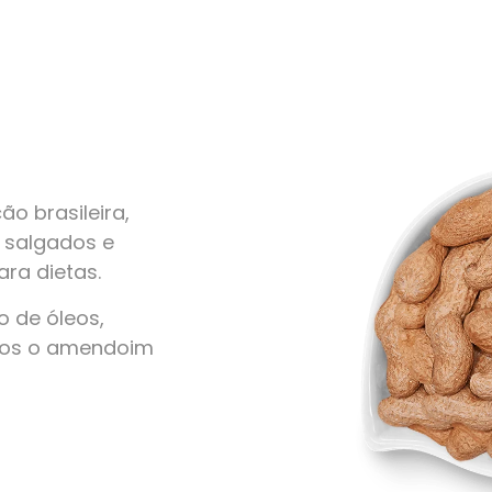
o brasileira,
, salgados e
ra dietas.
 de óleos,
amos o amendoim