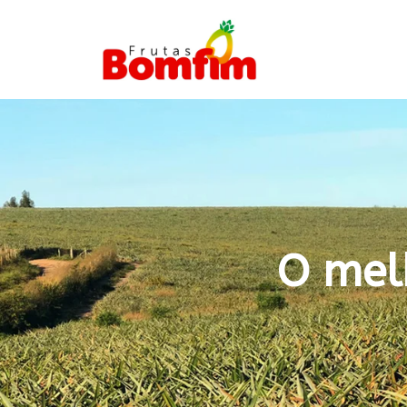
O mel