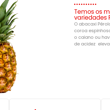
Temos os me
variedades 
O abacaxi Pérola
coroa espinhosa
o caiano ou hav
de acidez eleva