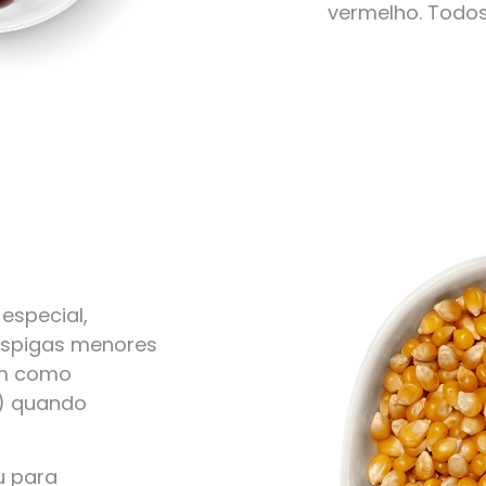
vermelho. Todo
especial,
 espigas menores
em como
r) quando
u para