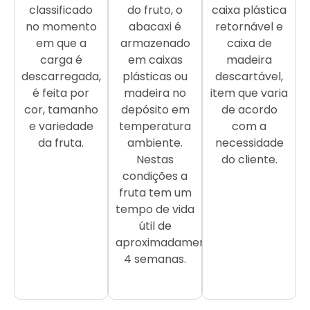
classificado
do fruto, o
caixa plástica
no momento
abacaxi é
retornável e
em que a
armazenado
caixa de
carga é
em caixas
madeira
descarregada,
plásticas ou
descartável,
é feita por
madeira no
item que varia
cor, tamanho
depósito em
de acordo
e variedade
temperatura
com a
da fruta.
ambiente.
necessidade
Nestas
do cliente.
condições a
fruta tem um
tempo de vida
útil de
aproximadamente
4 semanas.