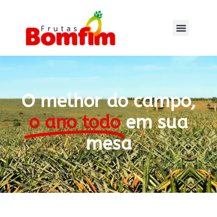
O melhor do campo,
o ano todo
em sua
mesa