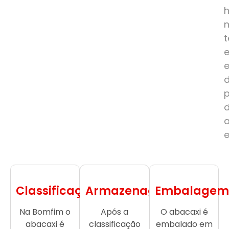
e
Classificação
Armazenagem
Embalagem
Na Bomfim o
Após a
O abacaxi é
abacaxi é
classificação
embalado em