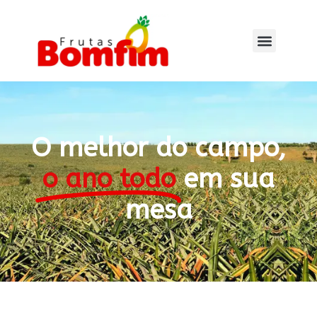
O melhor do campo,
o ano todo
em sua
mesa