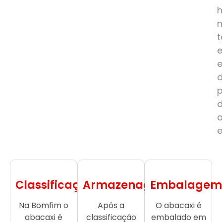
e
Classificação
Armazenagem
Embalagem
Na Bomfim o
Após a
O abacaxi é
abacaxi é
classificação
embalado em