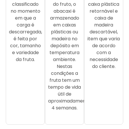
classificado
do fruto, o
caixa plástica
no momento
abacaxi é
retornável e
em que a
armazenado
caixa de
carga é
em caixas
madeira
descarregada,
plásticas ou
descartável,
é feita por
madeira no
item que varia
cor, tamanho
depósito em
de acordo
e variedade
temperatura
com a
da fruta.
ambiente.
necessidade
Nestas
do cliente.
condições a
fruta tem um
tempo de vida
útil de
aproximadamente
4 semanas.