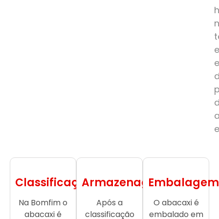
e
Classificação
Armazenagem
Embalagem
Na Bomfim o
Após a
O abacaxi é
abacaxi é
classificação
embalado em