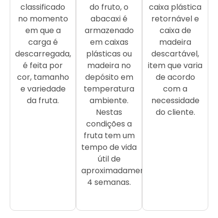
classificado
do fruto, o
caixa plástica
no momento
abacaxi é
retornável e
em que a
armazenado
caixa de
carga é
em caixas
madeira
descarregada,
plásticas ou
descartável,
é feita por
madeira no
item que varia
cor, tamanho
depósito em
de acordo
e variedade
temperatura
com a
da fruta.
ambiente.
necessidade
Nestas
do cliente.
condições a
fruta tem um
tempo de vida
útil de
aproximadamente
4 semanas.