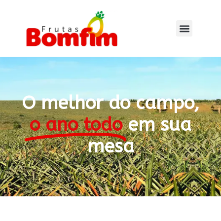
O melhor do campo,
o ano todo
em sua
mesa