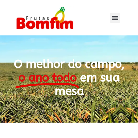
O melhor do campo,
o ano todo
em sua
mesa