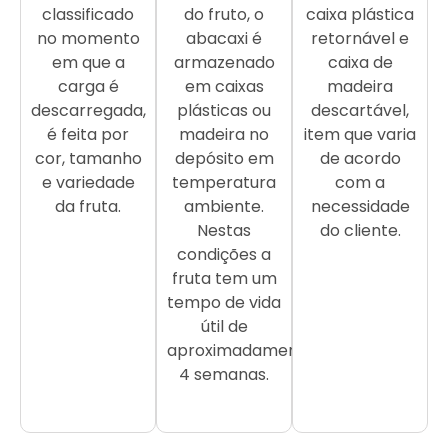
classificado
do fruto, o
caixa plástica
no momento
abacaxi é
retornável e
em que a
armazenado
caixa de
carga é
em caixas
madeira
descarregada,
plásticas ou
descartável,
é feita por
madeira no
item que varia
cor, tamanho
depósito em
de acordo
e variedade
temperatura
com a
da fruta.
ambiente.
necessidade
Nestas
do cliente.
condições a
fruta tem um
tempo de vida
útil de
aproximadamente
4 semanas.