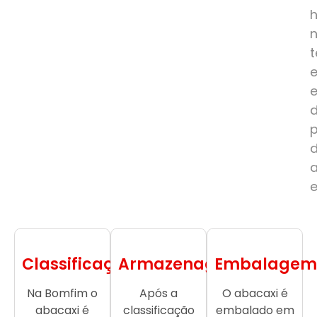
e
Classificação
Armazenagem
Embalagem
Na Bomfim o
Após a
O abacaxi é
abacaxi é
classificação
embalado em