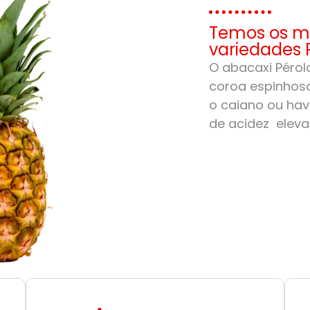
Temos os me
variedades 
O abacaxi Pérola
coroa espinhosa
o caiano ou hav
de acidez eleva