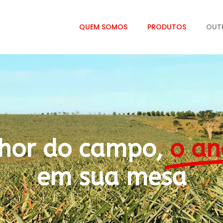
QUEM SOMOS
PRODUTOS
OUT
hor do campo,
o an
em sua mesa