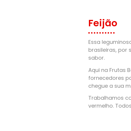
Feijão
Essa leguminos
brasileiras, por 
sabor.
Aqui na Frutas 
fornecedores pa
chegue a sua m
Trabalhamos com
vermelho. Todo