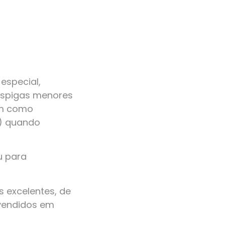
especial,
 espigas menores
em como
r) quando
u para
 excelentes, de
 vendidos em