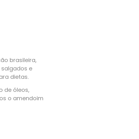
o brasileira,
, salgados e
ra dietas.
 de óleos,
amos o amendoim