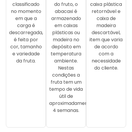
classificado
do fruto, o
caixa plástica
no momento
abacaxi é
retornável e
em que a
armazenado
caixa de
carga é
em caixas
madeira
descarregada,
plásticas ou
descartável,
é feita por
madeira no
item que varia
cor, tamanho
depósito em
de acordo
e variedade
temperatura
com a
da fruta.
ambiente.
necessidade
Nestas
do cliente.
condições a
fruta tem um
tempo de vida
útil de
aproximadamente
4 semanas.