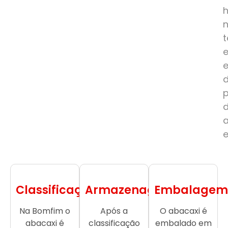
e
Classificação
Armazenagem
Embalagem
Na Bomfim o
Após a
O abacaxi é
abacaxi é
classificação
embalado em