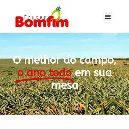
O melhor do campo,
o ano todo
em sua
mesa