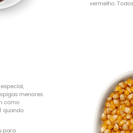
vermelho. Todo
especial,
 espigas menores
em como
r) quando
u para