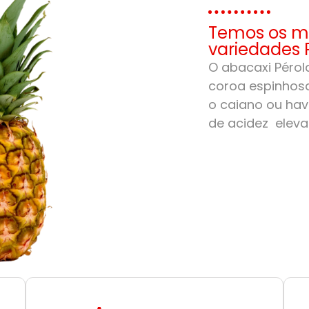
Temos os me
variedades 
O abacaxi Pérola
coroa espinhosa
o caiano ou hav
de acidez eleva