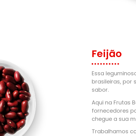
Feijão
Essa leguminos
brasileiras, por 
sabor.
Aqui na Frutas 
fornecedores pa
chegue a sua m
Trabalhamos com