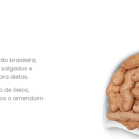
o brasileira,
, salgados e
ra dietas.
 de óleos,
amos o amendoim