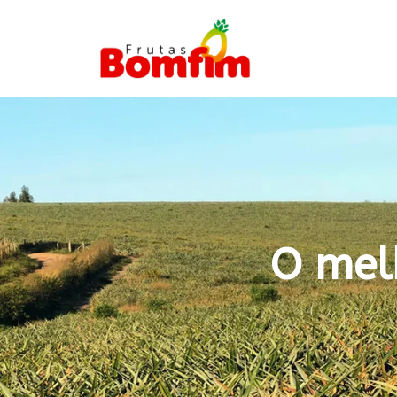
O mel