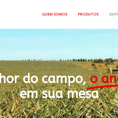
QUEM SOMOS
PRODUTOS
OUT
hor do campo,
o an
em sua mesa