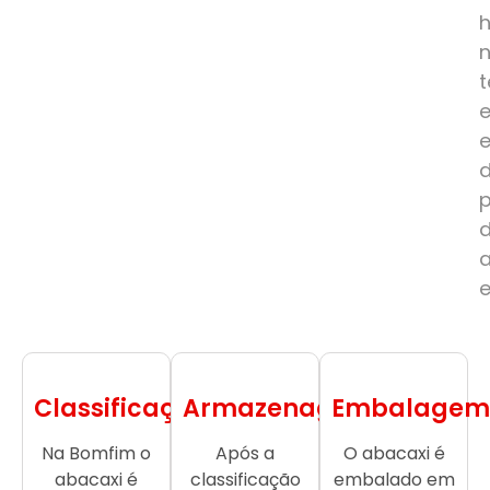
e
Classificação
Armazenagem
Embalagem
Na Bomfim o
Após a
O abacaxi é
abacaxi é
classificação
embalado em