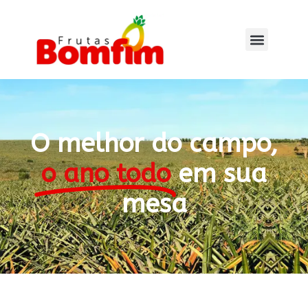
O melhor do campo,
o ano todo
em sua
mesa