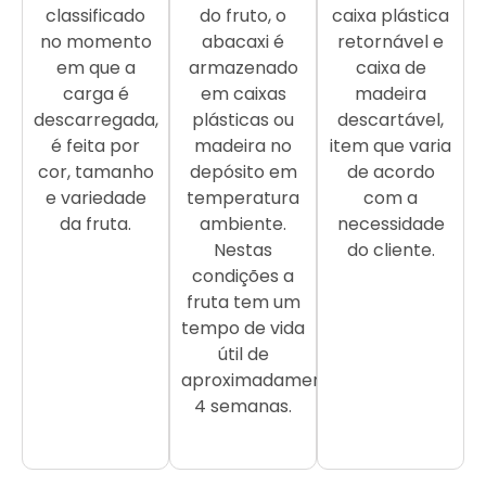
classificado
do fruto, o
caixa plástica
no momento
abacaxi é
retornável e
em que a
armazenado
caixa de
carga é
em caixas
madeira
descarregada,
plásticas ou
descartável,
é feita por
madeira no
item que varia
cor, tamanho
depósito em
de acordo
e variedade
temperatura
com a
da fruta.
ambiente.
necessidade
Nestas
do cliente.
condições a
fruta tem um
tempo de vida
útil de
aproximadamente
4 semanas.