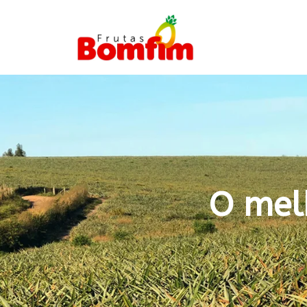
O mel