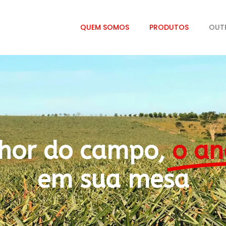
QUEM SOMOS
PRODUTOS
OUT
hor do campo,
o an
em sua mesa