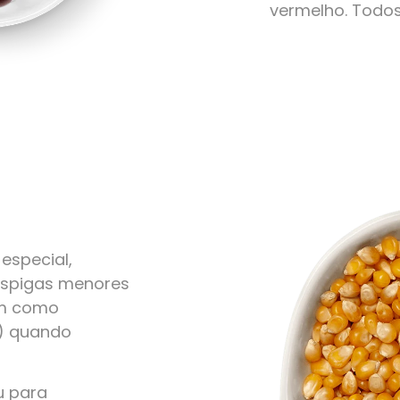
vermelho. Todo
especial,
 espigas menores
em como
r) quando
u para