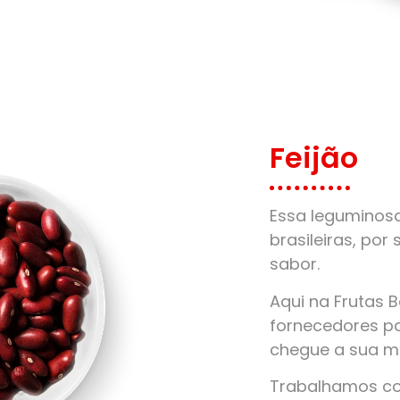
Feijão
Essa leguminos
brasileiras, por 
sabor.
Aqui na Frutas 
fornecedores pa
chegue a sua m
Trabalhamos com