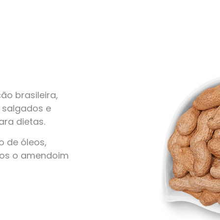
o brasileira,
, salgados e
ra dietas.
 de óleos,
amos o amendoim