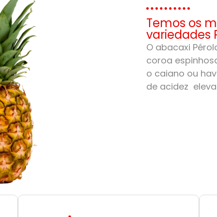
Temos os me
variedades 
O abacaxi Pérola
coroa espinhosa
o caiano ou hav
de acidez eleva