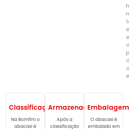
e
Classificação
Armazenagem
Embalagem
Na Bomfim o
Após a
O abacaxi é
abacaxi é
classificação
embalado em