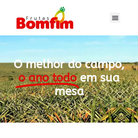
O melhor do campo,
o ano todo
em sua
mesa