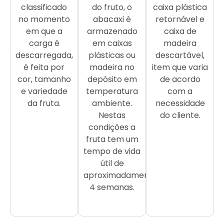
classificado
do fruto, o
caixa plástica
no momento
abacaxi é
retornável e
em que a
armazenado
caixa de
carga é
em caixas
madeira
descarregada,
plásticas ou
descartável,
é feita por
madeira no
item que varia
cor, tamanho
depósito em
de acordo
e variedade
temperatura
com a
da fruta.
ambiente.
necessidade
Nestas
do cliente.
condições a
fruta tem um
tempo de vida
útil de
aproximadamente
4 semanas.