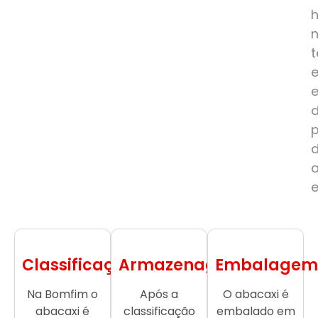
e
Classificação
Armazenagem
Embalagem
Na Bomfim o
Após a
O abacaxi é
abacaxi é
classificação
embalado em