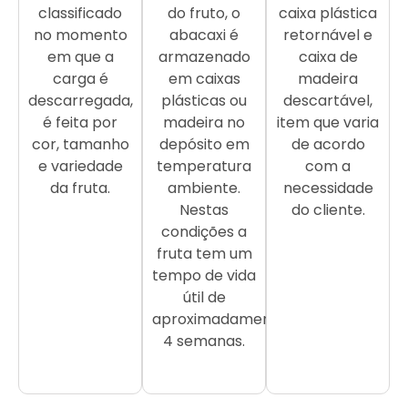
classificado
do fruto, o
caixa plástica
no momento
abacaxi é
retornável e
em que a
armazenado
caixa de
carga é
em caixas
madeira
descarregada,
plásticas ou
descartável,
é feita por
madeira no
item que varia
cor, tamanho
depósito em
de acordo
e variedade
temperatura
com a
da fruta.
ambiente.
necessidade
Nestas
do cliente.
condições a
fruta tem um
tempo de vida
útil de
aproximadamente
4 semanas.