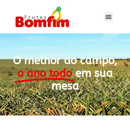
O melhor do campo,
o ano todo
em sua
mesa