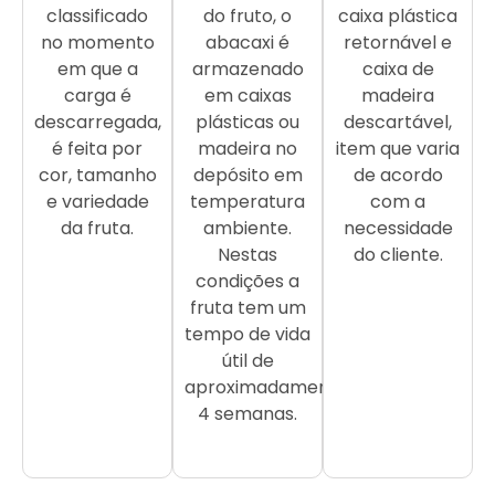
classificado
do fruto, o
caixa plástica
no momento
abacaxi é
retornável e
em que a
armazenado
caixa de
carga é
em caixas
madeira
descarregada,
plásticas ou
descartável,
é feita por
madeira no
item que varia
cor, tamanho
depósito em
de acordo
e variedade
temperatura
com a
da fruta.
ambiente.
necessidade
Nestas
do cliente.
condições a
fruta tem um
tempo de vida
útil de
aproximadamente
4 semanas.