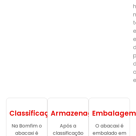
e
Classificação
Armazenagem
Embalagem
Na Bomfim o
Após a
O abacaxi é
abacaxi é
classificação
embalado em