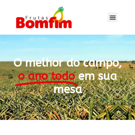
O melhor do campo,
o ano todo
em sua
mesa