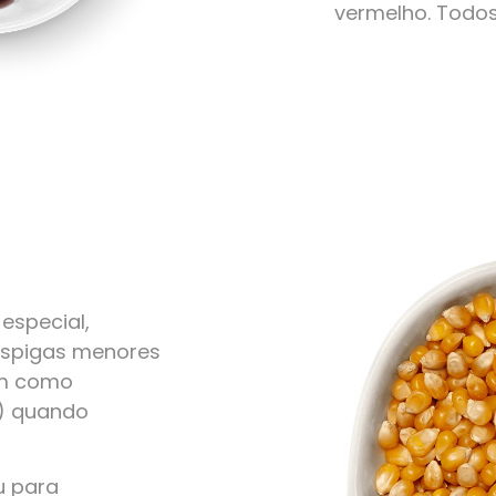
vermelho. Todo
especial,
 espigas menores
em como
r) quando
u para