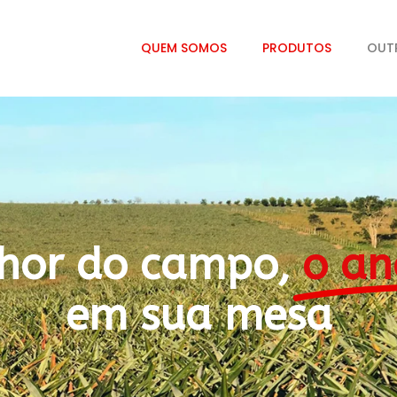
QUEM SOMOS
PRODUTOS
OUT
hor do campo,
o an
em sua mesa