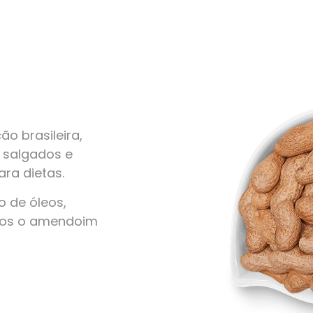
o brasileira,
, salgados e
ra dietas.
 de óleos,
amos o amendoim