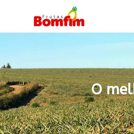
O mel