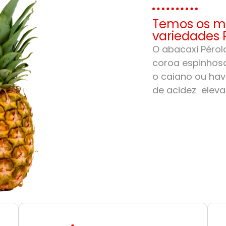
Temos os me
variedades 
O abacaxi Pérola
coroa espinhosa
o caiano ou hav
de acidez eleva