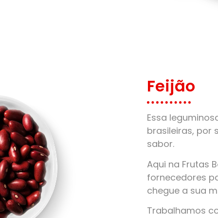
Feijão
Essa leguminos
brasileiras, por 
sabor.
Aqui na Frutas 
fornecedores pa
chegue a sua m
Trabalhamos com