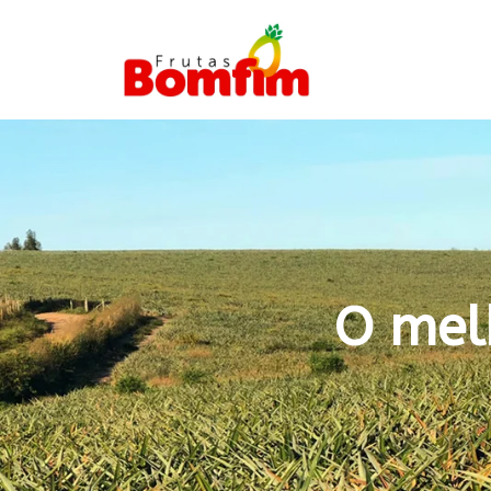
O mel