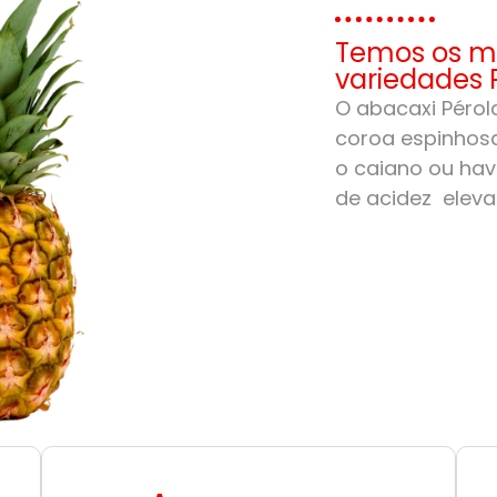
Temos os me
variedades 
O abacaxi Pérola
coroa espinhosa
o caiano ou hav
de acidez eleva