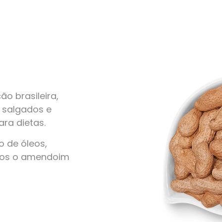
o brasileira,
, salgados e
ra dietas.
 de óleos,
amos o amendoim