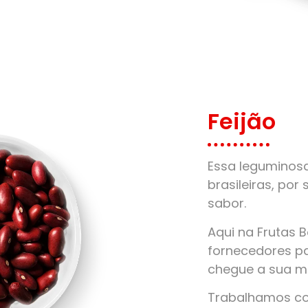
Feijão
Essa leguminos
brasileiras, por 
sabor.
Aqui na Frutas 
fornecedores pa
chegue a sua m
Trabalhamos com