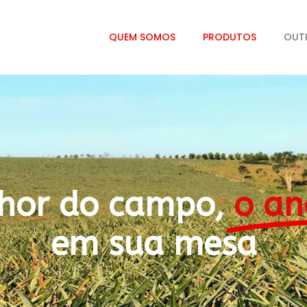
QUEM SOMOS
PRODUTOS
OUT
hor do campo,
o an
em sua mesa