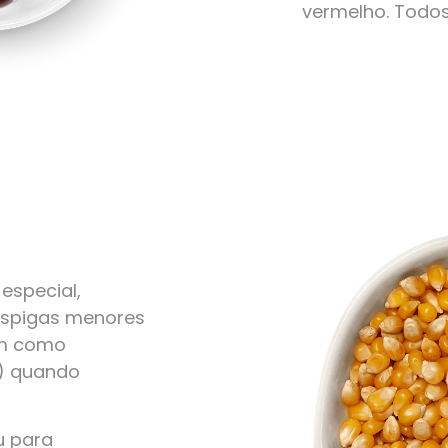
vermelho. Todo
especial,
 espigas menores
em como
r) quando
u para