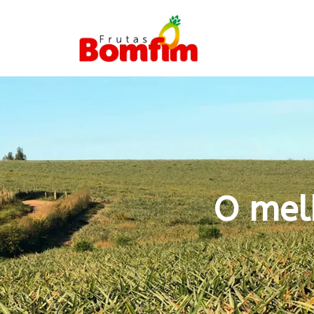
O mel