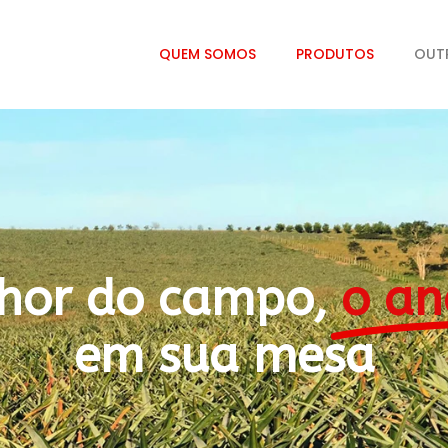
QUEM SOMOS
PRODUTOS
OUT
hor do campo,
o an
em sua mesa