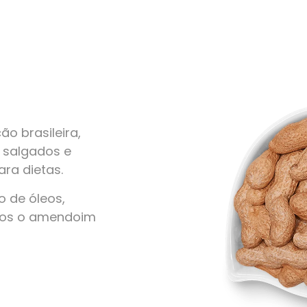
o brasileira,
, salgados e
ra dietas.
 de óleos,
amos o amendoim