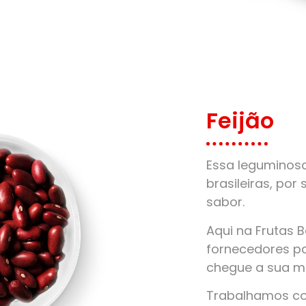
Feijão
Essa leguminos
brasileiras, por 
sabor.
Aqui na Frutas 
fornecedores pa
chegue a sua m
Trabalhamos com