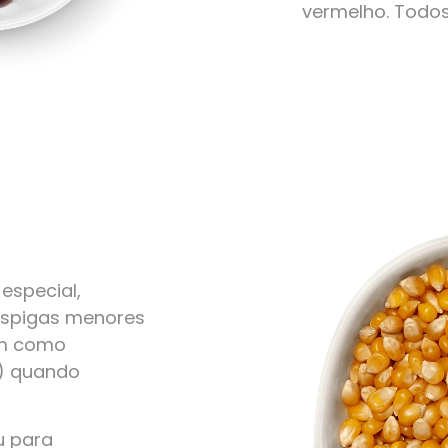
vermelho. Todo
especial,
 espigas menores
em como
r) quando
u para