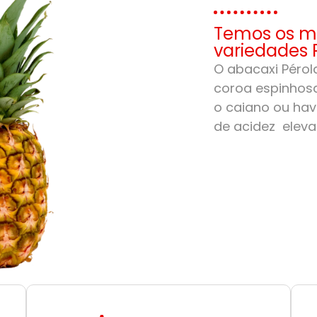
Temos os me
variedades 
O abacaxi Pérola
coroa espinhosa
o caiano ou hav
de acidez eleva