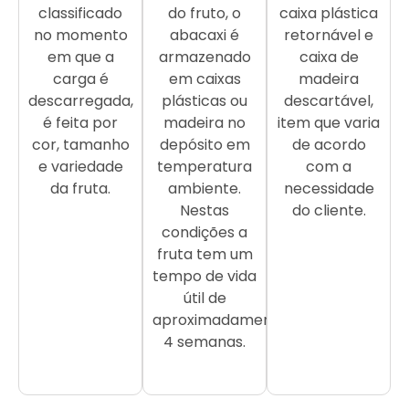
classificado
do fruto, o
caixa plástica
no momento
abacaxi é
retornável e
em que a
armazenado
caixa de
carga é
em caixas
madeira
descarregada,
plásticas ou
descartável,
é feita por
madeira no
item que varia
cor, tamanho
depósito em
de acordo
e variedade
temperatura
com a
da fruta.
ambiente.
necessidade
Nestas
do cliente.
condições a
fruta tem um
tempo de vida
útil de
aproximadamente
4 semanas.