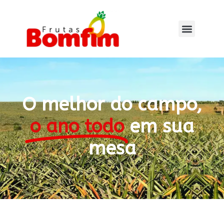
O melhor do campo,
o ano todo
em sua
mesa