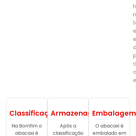
e
Classificação
Armazenagem
Embalagem
Na Bomfim o
Após a
O abacaxi é
abacaxi é
classificação
embalado em