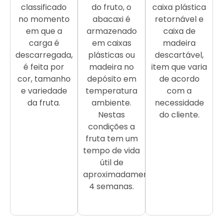
classificado
do fruto, o
caixa plástica
no momento
abacaxi é
retornável e
em que a
armazenado
caixa de
carga é
em caixas
madeira
descarregada,
plásticas ou
descartável,
é feita por
madeira no
item que varia
cor, tamanho
depósito em
de acordo
e variedade
temperatura
com a
da fruta.
ambiente.
necessidade
Nestas
do cliente.
condições a
fruta tem um
tempo de vida
útil de
aproximadamente
4 semanas.