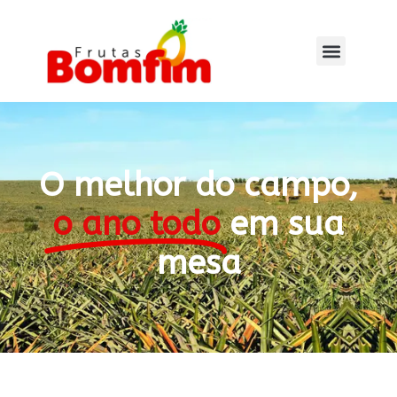
O melhor do campo,
o ano todo
em sua
mesa