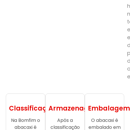
e
Classificação
Armazenagem
Embalagem
Na Bomfim o
Após a
O abacaxi é
abacaxi é
classificação
embalado em