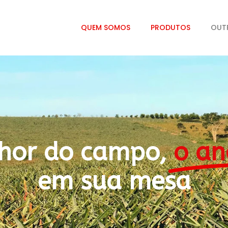
QUEM SOMOS
PRODUTOS
OUT
hor do campo,
o an
em sua mesa