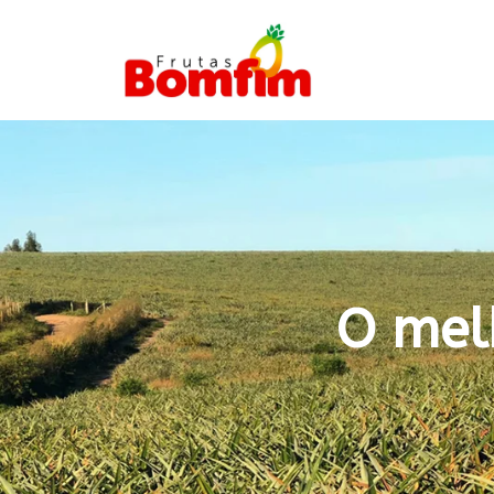
O mel