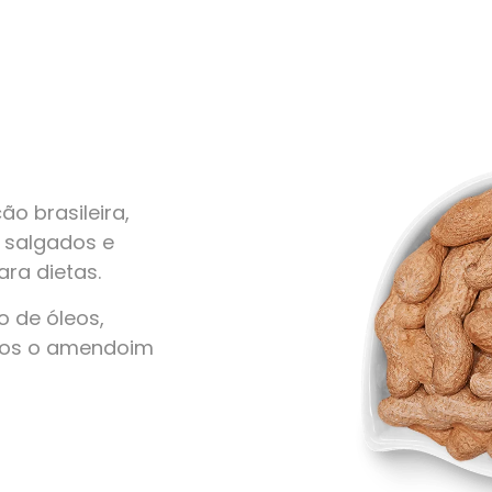
o brasileira,
, salgados e
ra dietas.
 de óleos,
amos o amendoim