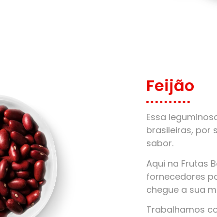
Feijão
Essa leguminos
brasileiras, por 
sabor.
Aqui na Frutas 
fornecedores pa
chegue a sua m
Trabalhamos com