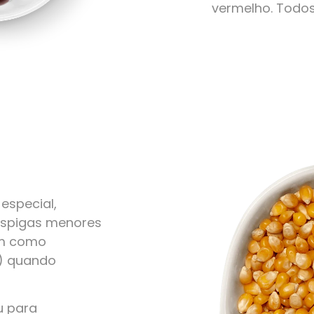
vermelho. Todo
especial,
 espigas menores
em como
r) quando
u para