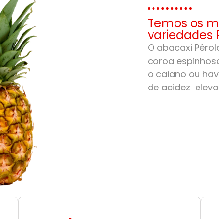
Temos os me
variedades 
O abacaxi Pérola
coroa espinhosa
o caiano ou hav
de acidez eleva