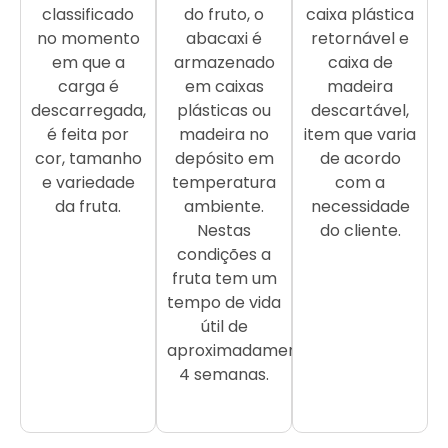
classificado
do fruto, o
caixa plástica
no momento
abacaxi é
retornável e
em que a
armazenado
caixa de
carga é
em caixas
madeira
descarregada,
plásticas ou
descartável,
é feita por
madeira no
item que varia
cor, tamanho
depósito em
de acordo
e variedade
temperatura
com a
da fruta.
ambiente.
necessidade
Nestas
do cliente.
condições a
fruta tem um
tempo de vida
útil de
aproximadamente
4 semanas.