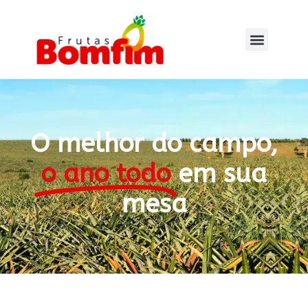
O melhor do campo,
o ano todo
em sua
mesa