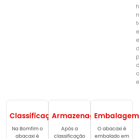
e
Classificação
Armazenagem
Embalagem
Na Bomfim o
Após a
O abacaxi é
abacaxi é
classificação
embalado em