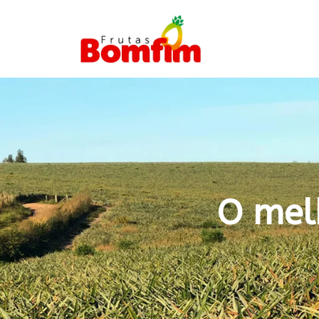
O mel