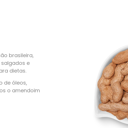
o brasileira,
, salgados e
ra dietas.
 de óleos,
amos o amendoim