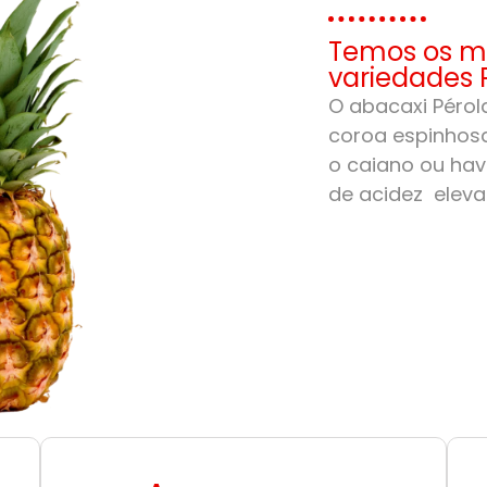
Temos os me
variedades 
O abacaxi Pérola
coroa espinhosa
o caiano ou hav
de acidez eleva