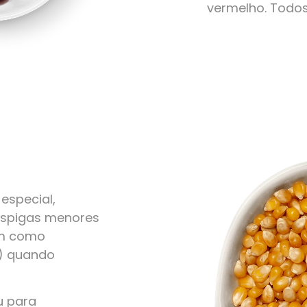
vermelho. Todo
especial,
 espigas menores
em como
r) quando
u para