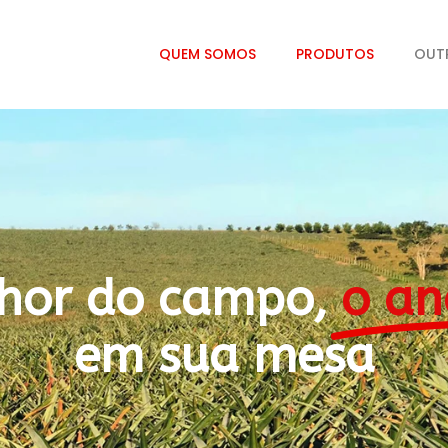
QUEM SOMOS
PRODUTOS
OUT
hor do campo,
o an
em sua mesa