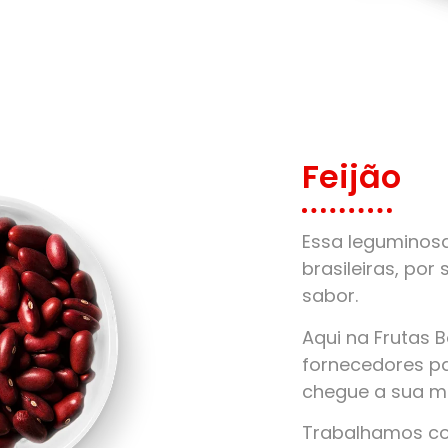
Feijão
Essa leguminos
brasileiras, por 
sabor.
Aqui na Frutas 
fornecedores pa
chegue a sua m
Trabalhamos com