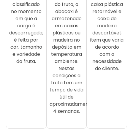
classificado
do fruto, o
caixa plástica
no momento
abacaxi é
retornável e
em que a
armazenado
caixa de
carga é
em caixas
madeira
descarregada,
plásticas ou
descartável,
é feita por
madeira no
item que varia
cor, tamanho
depósito em
de acordo
e variedade
temperatura
com a
da fruta.
ambiente.
necessidade
Nestas
do cliente.
condições a
fruta tem um
tempo de vida
útil de
aproximadamente
4 semanas.