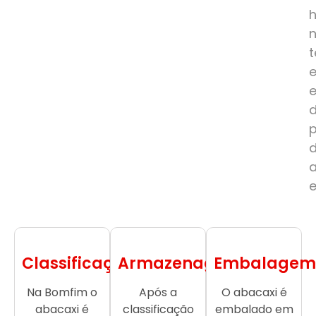
e
Classificação
Armazenagem
Embalagem
Na Bomfim o
Após a
O abacaxi é
abacaxi é
classificação
embalado em