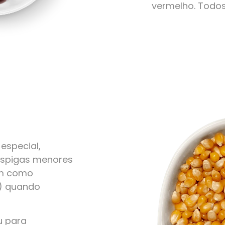
vermelho. Todo
especial,
 espigas menores
em como
r) quando
u para