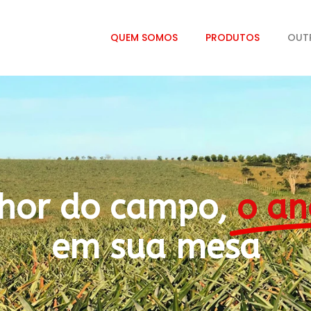
QUEM SOMOS
PRODUTOS
OUT
hor do campo,
o an
em sua mesa