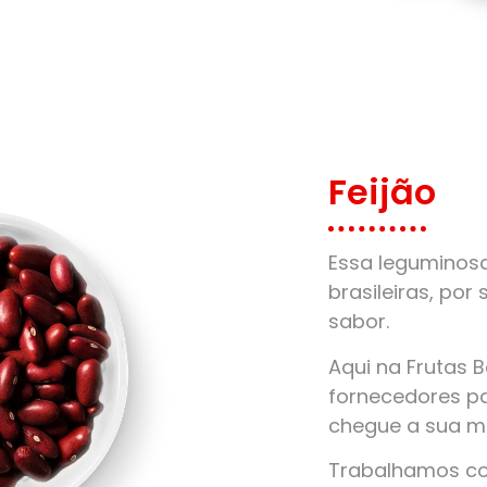
Feijão
Essa leguminos
brasileiras, por 
sabor.
Aqui na Frutas 
fornecedores pa
chegue a sua m
Trabalhamos com