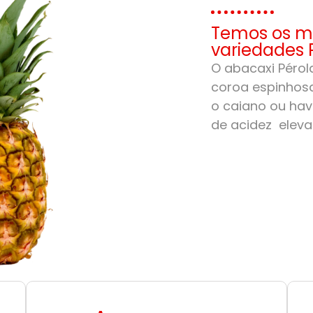
Temos os me
variedades 
O abacaxi Pérola
coroa espinhosa
o caiano ou hav
de acidez eleva