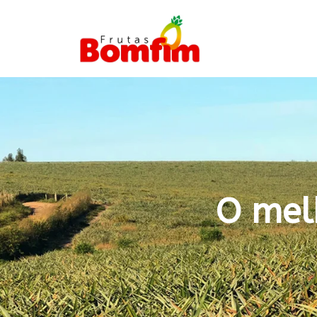
O mel