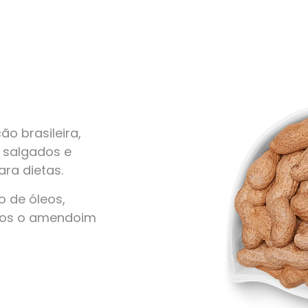
o brasileira,
, salgados e
ra dietas.
 de óleos,
amos o amendoim