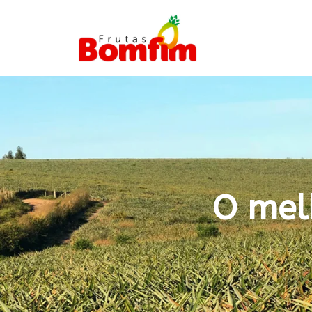
O mel