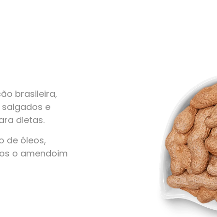
o brasileira,
, salgados e
ra dietas.
 de óleos,
amos o amendoim