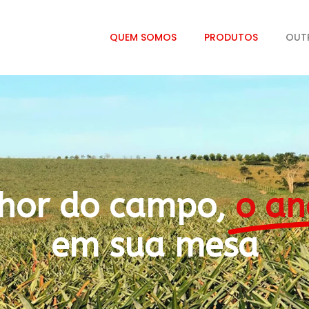
QUEM SOMOS
PRODUTOS
OUT
hor do campo,
o an
em sua mesa