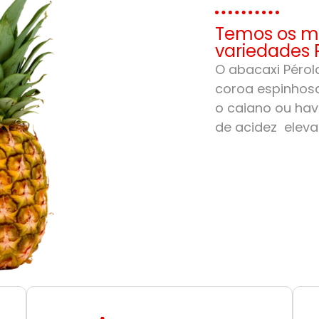
Temos os me
variedades 
O abacaxi Pérola
coroa espinhosa
o caiano ou hav
de acidez eleva