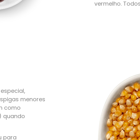
vermelho. Todo
especial,
 espigas menores
em como
r) quando
u para