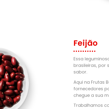
Feijão
Essa leguminos
brasileiras, por 
sabor.
Aqui na Frutas 
fornecedores pa
chegue a sua m
Trabalhamos com