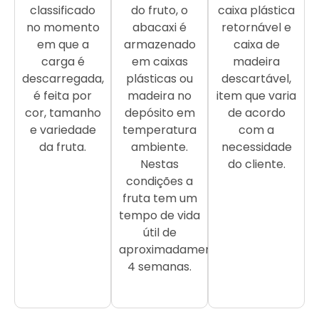
classificado
do fruto, o
caixa plástica
no momento
abacaxi é
retornável e
em que a
armazenado
caixa de
carga é
em caixas
madeira
descarregada,
plásticas ou
descartável,
é feita por
madeira no
item que varia
cor, tamanho
depósito em
de acordo
e variedade
temperatura
com a
da fruta.
ambiente.
necessidade
Nestas
do cliente.
condições a
fruta tem um
tempo de vida
útil de
aproximadamente
4 semanas.