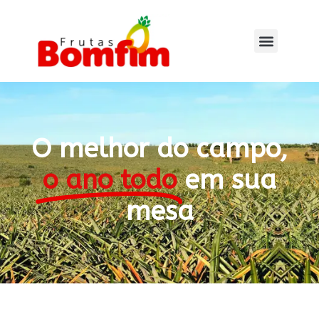
O melhor do campo,
o ano todo
em sua
mesa