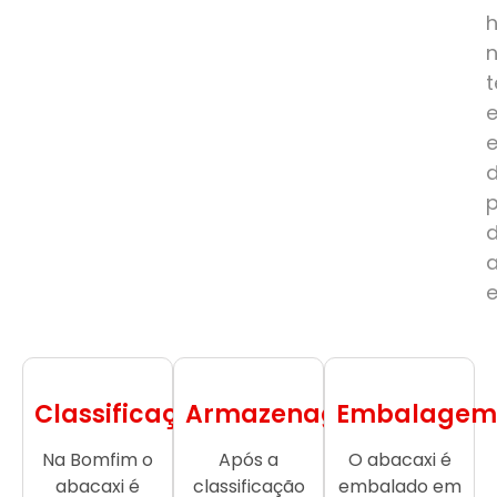
e
Classificação
Armazenagem
Embalagem
Na Bomfim o
Após a
O abacaxi é
abacaxi é
classificação
embalado em