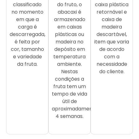
classificado
do fruto, o
caixa plástica
no momento
abacaxi é
retornável e
em que a
armazenado
caixa de
carga é
em caixas
madeira
descarregada,
plásticas ou
descartável,
é feita por
madeira no
item que varia
cor, tamanho
depósito em
de acordo
e variedade
temperatura
com a
da fruta.
ambiente.
necessidade
Nestas
do cliente.
condições a
fruta tem um
tempo de vida
útil de
aproximadamente
4 semanas.