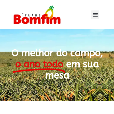
O melhor do campo,
o ano todo
em sua
mesa