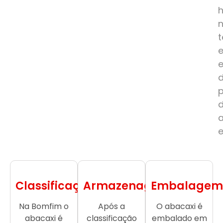
e
Classificação
Armazenagem
Embalagem
Na Bomfim o
Após a
O abacaxi é
abacaxi é
classificação
embalado em