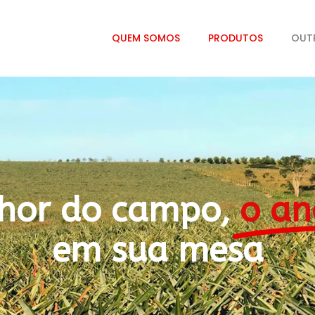
QUEM SOMOS
PRODUTOS
OUT
hor do campo,
o an
em sua mesa