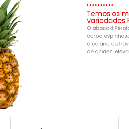
Temos os me
variedades 
O abacaxi Pérola
coroa espinhosa
o caiano ou hav
de acidez eleva