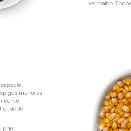
vermelho. Todo
especial,
 espigas menores
em como
r) quando
u para