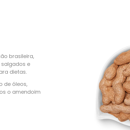
o brasileira,
, salgados e
ra dietas.
 de óleos,
amos o amendoim