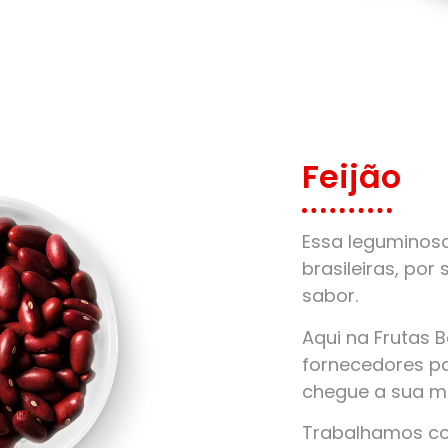
Feijão
Essa leguminos
brasileiras, por 
sabor.
Aqui na Frutas 
fornecedores pa
chegue a sua m
Trabalhamos com