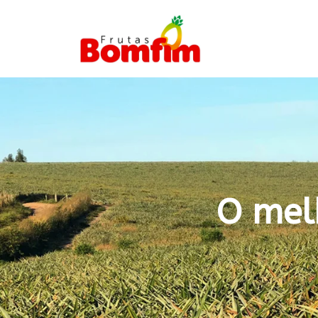
O mel