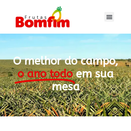
O melhor do campo,
o ano todo
em sua
mesa