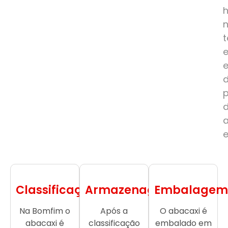
e
Classificação
Armazenagem
Embalagem
Na Bomfim o
Após a
O abacaxi é
abacaxi é
classificação
embalado em