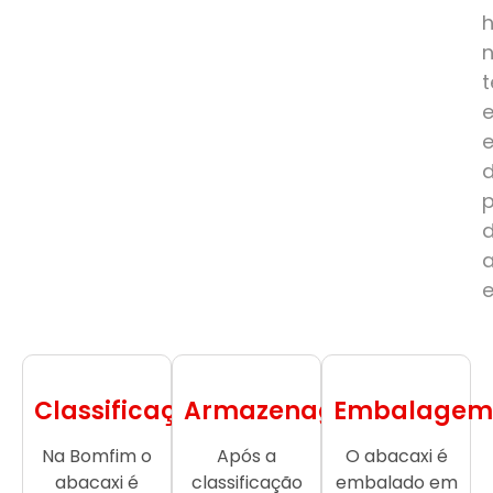
e
Classificação
Armazenagem
Embalagem
Na Bomfim o
Após a
O abacaxi é
abacaxi é
classificação
embalado em