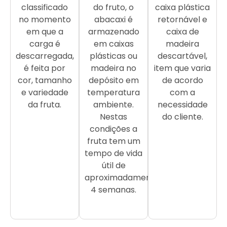
classificado
do fruto, o
caixa plástica
no momento
abacaxi é
retornável e
em que a
armazenado
caixa de
carga é
em caixas
madeira
descarregada,
plásticas ou
descartável,
é feita por
madeira no
item que varia
cor, tamanho
depósito em
de acordo
e variedade
temperatura
com a
da fruta.
ambiente.
necessidade
Nestas
do cliente.
condições a
fruta tem um
tempo de vida
útil de
aproximadamente
4 semanas.