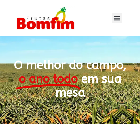
O melhor do campo,
o ano todo
em sua
mesa