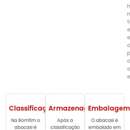
e
Classificação
Armazenagem
Embalagem
Na Bomfim o
Após a
O abacaxi é
abacaxi é
classificação
embalado em