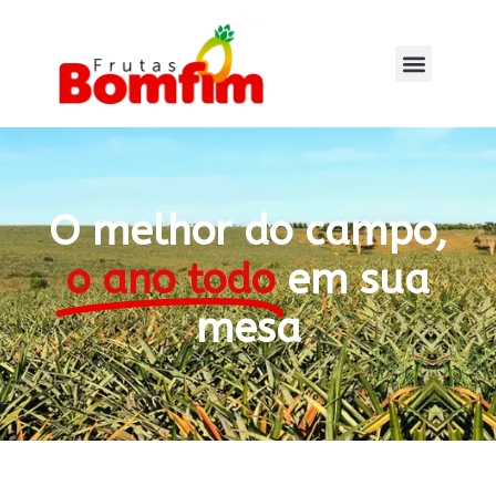
O melhor do campo,
o ano todo
em sua
mesa