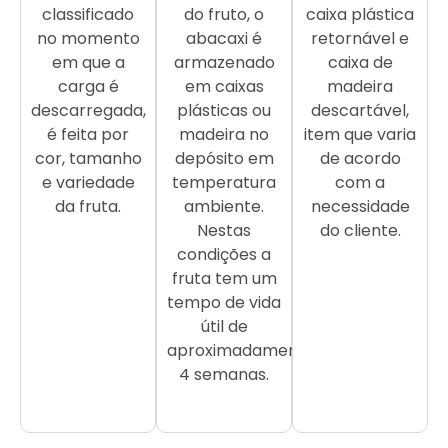
classificado
do fruto, o
caixa plástica
no momento
abacaxi é
retornável e
em que a
armazenado
caixa de
carga é
em caixas
madeira
descarregada,
plásticas ou
descartável,
é feita por
madeira no
item que varia
cor, tamanho
depósito em
de acordo
e variedade
temperatura
com a
da fruta.
ambiente.
necessidade
Nestas
do cliente.
condições a
fruta tem um
tempo de vida
útil de
aproximadamente
4 semanas.