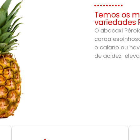
Temos os me
variedades 
O abacaxi Pérola
coroa espinhosa
o caiano ou hav
de acidez eleva