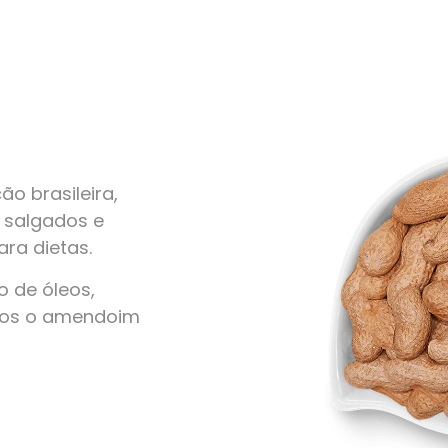
o brasileira,
, salgados e
ra dietas.
 de óleos,
amos o amendoim