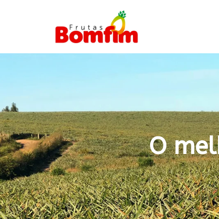
O mel