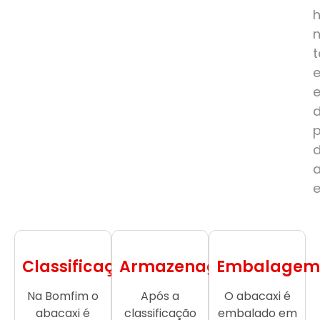
e
Classificação
Armazenagem
Embalagem
Na Bomfim o
Após a
O abacaxi é
abacaxi é
classificação
embalado em