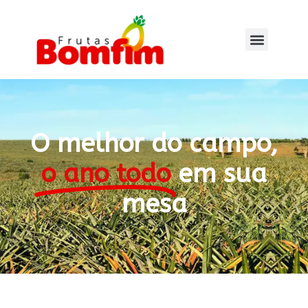
O melhor do campo,
o ano todo
em sua
mesa