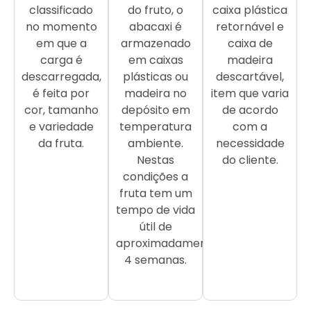
classificado
do fruto, o
caixa plástica
no momento
abacaxi é
retornável e
em que a
armazenado
caixa de
carga é
em caixas
madeira
descarregada,
plásticas ou
descartável,
é feita por
madeira no
item que varia
cor, tamanho
depósito em
de acordo
e variedade
temperatura
com a
da fruta.
ambiente.
necessidade
Nestas
do cliente.
condições a
fruta tem um
tempo de vida
útil de
aproximadamente
4 semanas.