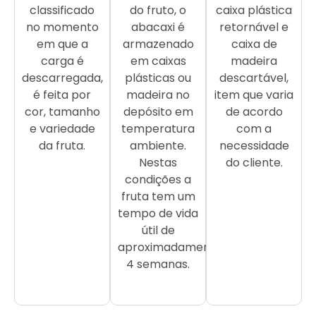
classificado
do fruto, o
caixa plástica
no momento
abacaxi é
retornável e
em que a
armazenado
caixa de
carga é
em caixas
madeira
descarregada,
plásticas ou
descartável,
é feita por
madeira no
item que varia
cor, tamanho
depósito em
de acordo
e variedade
temperatura
com a
da fruta.
ambiente.
necessidade
Nestas
do cliente.
condições a
fruta tem um
tempo de vida
útil de
aproximadamente
4 semanas.