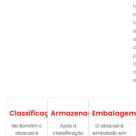
e
Classificação
Armazenagem
Embalagem
Na Bomfim o
Após a
O abacaxi é
abacaxi é
classificação
embalado em