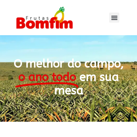
O melhor do campo,
o ano todo
em sua
mesa